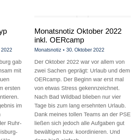
yp
Monatsnotiz Oktober 2022
inkl. OERcamp
r 2022
Monatsnotiz
30. Oktober 2022
burg gab
Der Oktober 2022 war vor allem von
nsam mit
zwei Sachen geprägt: Urlaub und dem
euen
OERcamp. Der Beginn war erst mal
m ersten
von etwas Stress gekennzeichnet.
ntieren.
Nach Bad Wildbad blieben nur vier
gebnis im
Tage bis zum lang ersehnten Urlaub.
h
Dank meines tollen Teams an der PSE
der Ruhr-
ließen sich jedoch alle Aufgaben gut
uisburg-
bewältigen bzw. koordinieren. Und