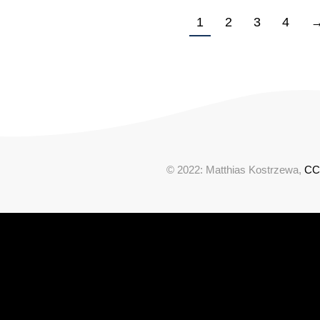
1
2
3
4
© 2022: Matthias Kostrzewa,
CC