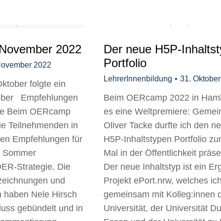
 November 2022
Der neue H5P-Inhaltst
Portfolio
November 2022
LehrerInnenbildung
31. Oktobe
ktober folgte ein
ember Empfehlungen
Beim OERcamp 2022 in Ham
gie Beim OERcamp
es eine Weltpremiere: Gemei
die Teilnehmenden in
Oliver Tacke durfte ich den n
en Empfehlungen für
H5P-Inhaltstypen Portfolio zu
m Sommer
Mal in der Öffentlichkeit präse
OER-Strategie. Die
Der neue Inhaltstyp ist ein Er
fzeichnungen und
Projekt ePort.nrw, welches ic
 haben Nele Hirsch
gemeinsam mit Kolleg:innen 
luss gebündelt und in
Universität, der Universität D