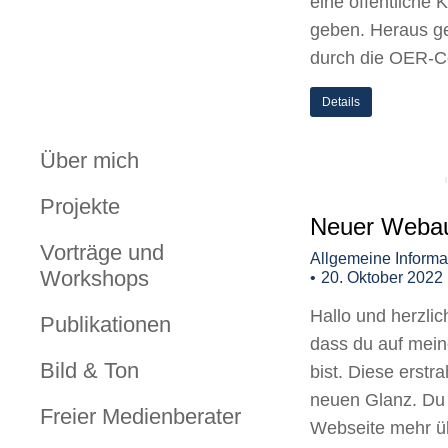
eine öffentliche
geben. Heraus g
durch die OER-
Details
Über mich
Projekte
Neuer Webauf
Vorträge und
Allgemeine Informa
Workshops
20. Oktober 2022
Hallo und herzli
Publikationen
dass du auf mein
Bild & Ton
bist. Diese erstra
neuen Glanz. Du 
Freier Medienberater
Webseite mehr üb