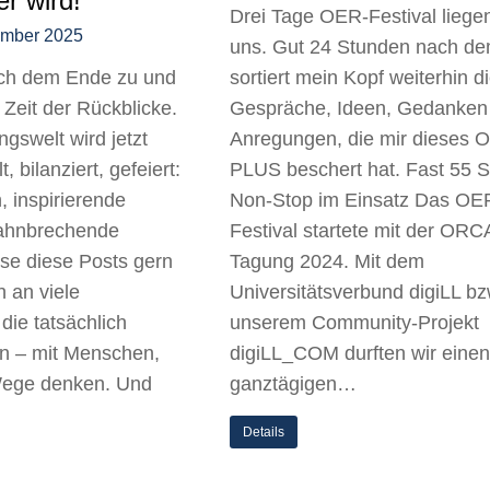
r wird!
Drei Tage OER-Festival liegen
ember 2025
uns. Gut 24 Stunden nach d
ich dem Ende zu und
sortiert mein Kopf weiterhin di
 Zeit der Rückblicke.
Gespräche, Ideen, Gedanken
ngswelt wird jetzt
Anregungen, die mir dieses
 bilanziert, gefeiert:
PLUS beschert hat. Fast 55 
, inspirierende
Non-Stop im Einsatz Das OE
ahnbrechende
Festival startete mit der ORC
ese diese Posts gern
Tagung 2024. Mit dem
 an viele
Universitätsverbund digiLL bz
die tatsächlich
unserem Community-Projekt
en – mit Menschen,
digiLL_COM durften wir einen
Wege denken. Und
ganztägigen…
Details