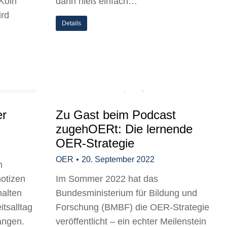
 Köln
dann hieß einfach…
ird
Details
er
Zu Gast beim Podcast
zugehOERt: Die lernende
OER-Strategie
OER
20. September 2022
h
otizen
Im Sommer 2022 hat das
halten
Bundesministerium für Bildung und
itsalltag
Forschung (BMBF) die OER-Strategie
angen.
veröffentlicht – ein echter Meilenstein