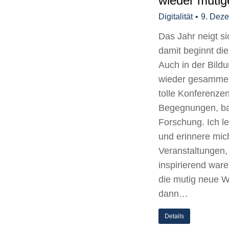
wieder mutige
Digitalität
9. Dez
Das Jahr neigt s
damit beginnt die
Auch in der Bildu
wieder gesammelt,
tolle Konferenzen
Begegnungen, b
Forschung. Ich l
und erinnere mich
Veranstaltungen, 
inspirierend war
die mutig neue 
dann…
Details