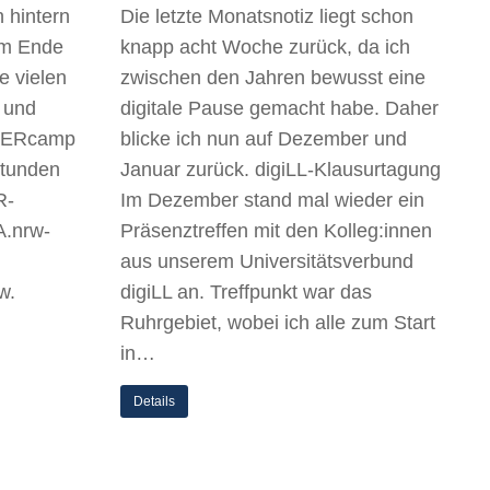
 hintern
Die letzte Monatsnotiz liegt schon
em Ende
knapp acht Woche zurück, da ich
e vielen
zwischen den Jahren bewusst eine
 und
digitale Pause gemacht habe. Daher
 OERcamp
blicke ich nun auf Dezember und
Stunden
Januar zurück. digiLL-Klausurtagung
R-
Im Dezember stand mal wieder ein
A.nrw-
Präsenztreffen mit den Kolleg:innen
aus unserem Universitätsverbund
w.
digiLL an. Treffpunkt war das
Ruhrgebiet, wobei ich alle zum Start
in…
Details