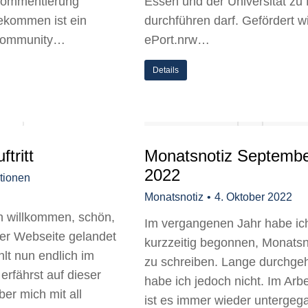
 Kommentierung
Essen und der Universität zu
ekommen ist ein
durchführen darf. Gefördert w
Community…
ePort.nrw…
Details
tritt
Monatsnotiz Septemb
2022
tionen
Monatsnotiz
4. Oktober 2022
ch willkommen, schön,
Im vergangenen Jahr habe ic
er Webseite gelandet
kurzzeitig begonnen, Monatsn
hlt nun endlich im
zu schreiben. Lange durchge
erfährst auf dieser
habe ich jedoch nicht. Im Arbe
er mich mit all
ist es immer wieder untergeg