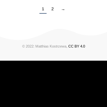
1
2
→
© 2022: Matthias Kostrzewa,
CC BY 4.0
Cookie Consent mit Real Cookie Banner