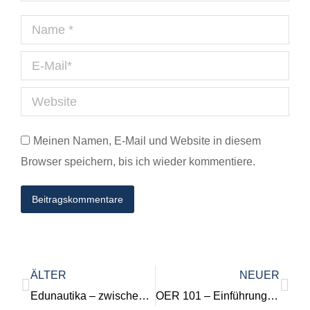
Name *
E-Mail *
Website
Meinen Namen, E-Mail und Website in diesem
Browser speichern, bis ich wieder kommentiere.
Beitragskommentare
ÄLTER
NEUER
Edunautika – zwischen Reformpädagogik und digitalem Wandeln
OER 101 – Einführung in Medienproduktion und Video als OER