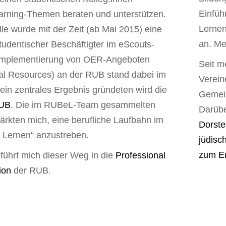
Einfüh
arning-Themen beraten und unterstützen.
Lernen
le wurde mit der Zeit (ab Mai 2015) eine
an. Me
studentischer Beschäftigter im eScouts-
Implementierung von OER-Angeboten
Seit m
al Resources) an der RUB stand dabei im
Verein
ein zentrales Ergebnis gründeten wird die
Gemein
UB
. Die im RUBeL-Team gesammelten
Darübe
ärkten mich, eine berufliche Laufbahn im
Dorste
s Lernen“ anzustreben.
jüdisc
zum Er
führt mich dieser Weg in die
Professional
ion
der RUB.