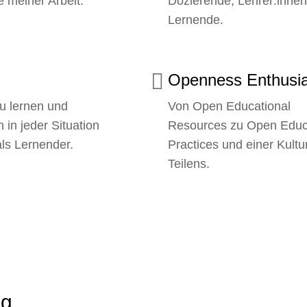
 meiner Arbeit.
Dozierende, Lehrer:inne
Lernende.
Openness Enthusia
zu lernen und
Von Open Educational
 in jeder Situation
Resources zu Open Educ
ls Lernender.
Practices und einer Kultu
Teilens.
ng