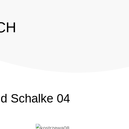
CH
nd Schalke 04