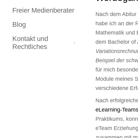
Freier Medienberater
Nach dem Abitur
habe ich an der 
Blog
Mathematik und E
Kontakt und
dem Bachelor of 
Rechtliches
Variationsrechnu
Beispiel der sch
für mich besonde
Module meines S
verschiedene Er
Nach erfolgreich
eLearning-Team
Praktikums, kon
eTeam Erziehungs
zusammen mit me