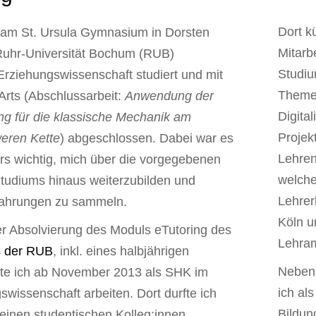
Dort k
 am St. Ursula Gymnasium in Dorsten
Mitarb
Ruhr-Universität Bochum (RUB)
Studiu
rziehungswissenschaft studiert und mit
Themen
Arts (Abschlussarbeit:
Anwendung der
Digita
ng für die klassische Mechanik am
Projek
weren Kette
) abgeschlossen. Dabei war es
Lehren
rs wichtig, mich über die vorgegebenen
welche
tudiums hinaus weiterzubilden und
Lehrer
fahrungen zu sammeln.
Köln u
er Absolvierung des Moduls eTutoring des
Lehram
s der RUB
, inkl. eines halbjährigen
Neben 
nte ich ab November 2013 als SHK im
ich al
wissenschaft arbeiten. Dort durfte ich
Bildun
inen studentischen Kolleg:innen