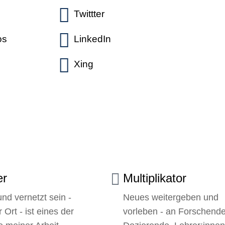
Twittter
os
LinkedIn
Xing
er
Multiplikator
nd vernetzt sein -
Neues weitergeben und
 Ort - ist eines der
vorleben - an Forschende