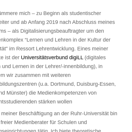
ümmere mich – zu Beginn als studentischer
eiter und ab Anfang 2019 nach Abschluss meines
ms – als Digitalisierungsbeauftragter um den
komplex “Lernen und Lehren in der Kultur der
lität” im Ressort Lehrentwicklung. Eines meiner
te ist der
Universitätsverbund digiLL
(digitales
 und Lernen in der Lehrer/-innenbildung), in
m wir zusammen mit weiteren
bildungszentren (u.a. Dortmund, Duisburg-Essen,
nd Münster) die Medienkompetenzen von
tsstudierenden stärken wollen
meiner Beschäftigung an der Ruhr-Universität bin
s freier Medienberater für Schulen und
gseinrichtungen tätig. Ich biete theoretische