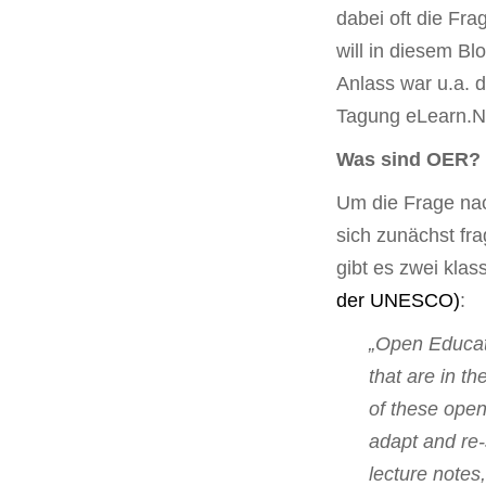
dabei oft die Fr
will in diesem Bl
Anlass war u.a. d
Tagung eLearn.N
Was sind OER?
Um die Frage na
sich zunächst fr
gibt es zwei kla
der UNESCO)
:
„Open Educat
that are in t
of these open
adapt and re-
lecture notes