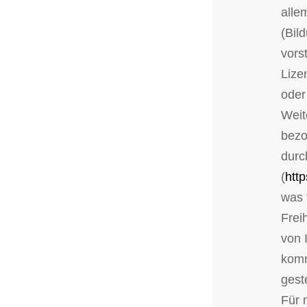
alle
(Bild
vors
Lize
oder
Weit
bezo
durc
(
http
was 
Frei
von 
komm
geste
Für 