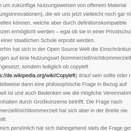
m um zukünftige Nutzungsweisen von offenem Material
ungsinnovationen), die wir uns jetzt vielleicht noch gar n
tellen können, welche aber durch definitionskompatible
nzen ermöglicht werden – egal ob sie in einer Privatschu
 einer staatlichen Schule erprobt werden.
erhin hat sich in der Open Source Welt die Einschränku
gen auf eine Nutzungsart (kommerziell/nichtkommerziell
hgesetzt, sondern lediglich ob copyleft
s://de.wikipedia.org/wiki/Copyleft
) drauf sein sollte oder n
teilweise dann eine philosophische Frage in Bezug auf
heit ist und auch Bedenken wie die mögliche Vereinnah
Inhalten durch Großkonzerne betrifft. Die Frage nach
erziell/nichtkommerziell hat sich aber in der Breite nie
llt.
mich persönlich hat sich dahingehend stets die Frage gest