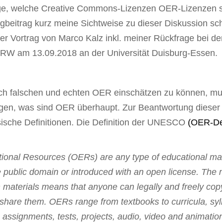
age, welche Creative Commons-Lizenzen OER-Lizenzen s
ogbeitrag kurz meine Sichtweise zu dieser Diskussion sch
er Vortrag von Marco Kalz inkl. meiner Rückfrage bei de
RW am 13.09.2018 an der Universität Duisburg-Essen.
ch falschen und echten OER einschätzen zu können, m
agen, was sind OER überhaupt. Zur Beantwortung dieser
ssische Definitionen. Die Definition der UNESCO
(OER-Def
ional Resources (OERs) are any type of educational mat
he public domain or introduced with an open license. The 
 materials means that anyone can legally and freely cop
share them. OERs range from textbooks to curricula, syll
, assignments, tests, projects, audio, video and animation