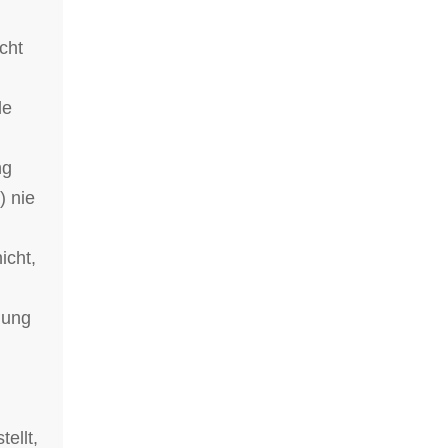
icht
le
ng
) nie
icht,
mung
ellt,