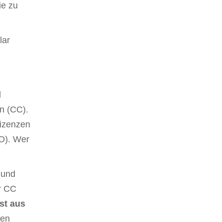
ie zu
lar
d
n (CC).
Lizenzen
ND). Wer
 und
r CC
ist aus
den