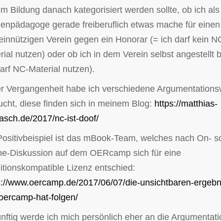
m Bildung danach kategorisiert werden sollte, ob ich als
enpädagoge gerade freiberuflich etwas mache für einen
innützigen Verein gegen ein Honorar (= ich darf kein N
rial nutzen) oder ob ich in dem Verein selbst angestellt b
darf NC-Material nutzen).
er Vergangenheit habe ich verschiedene Argumentation
ucht, diese finden sich in meinem Blog:
https://matthias-
asch.de/2017/nc-ist-doof/
Positivbeispiel ist das mBook-Team, welches nach On- s
ine-Diskussion auf dem OERcamp sich für eine
nitionskompatible Lizenz entschied:
s://www.oercamp.de/2017/06/07/die-unsichtbaren-ergebn
oercamp-hat-folgen/
nftig werde ich mich persönlich eher an die Argumentati