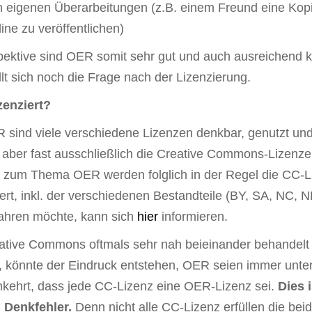
in eigenen Überarbeitungen (z.B. einem Freund eine Kop
ine zu veröffentlichen)
ektive sind OER somit sehr gut und auch ausreichend k
ellt sich noch die Frage nach der Lizenzierung.
zenziert?
sind viele verschiedene Lizenzen denkbar, genutzt un
n aber fast ausschließlich die Creative Commons-Lizenze
n zum Thema OER werden folglich in der Regel die CC-
tert, inkl. der verschiedenen Bestandteile (BY, SA, NC, 
ahren möchte, kann sich
hier
informieren.
tive Commons oftmals sehr nah beieinander behandelt
n, könnte der Eindruck entstehen, OER seien immer unte
umkehrt, dass jede CC-Lizenz eine OER-Lizenz sei.
Dies 
n Denkfehler.
Denn nicht alle CC-Lizenz erfüllen die bei