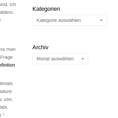
ind. Ich
Kategorien
ildern.
r
Archiv
uss man
 Frage
inition
erials
nature
y, use,
abi,
.“