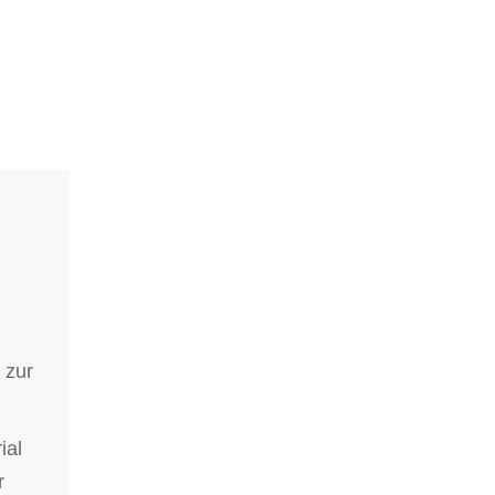
 zur
ial
r