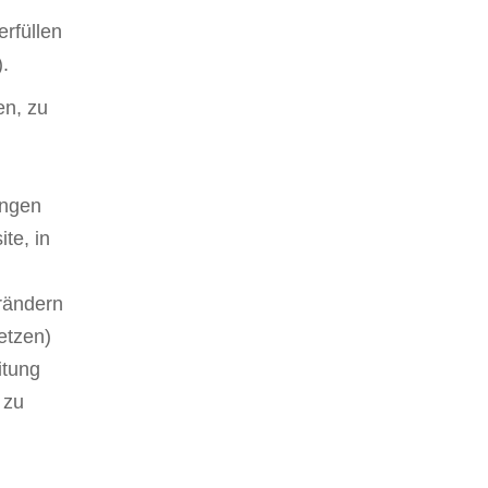
rfüllen
).
en, zu
ängen
te, in
rändern
etzen)
itung
 zu